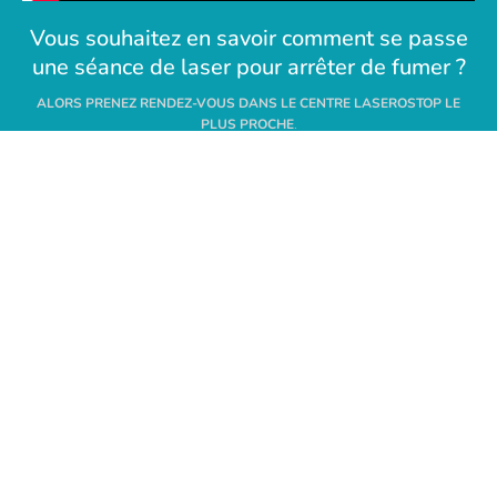
Vous souhaitez en savoir comment se passe
une séance de laser pour arrêter de fumer ?
ALORS PRENEZ RENDEZ-VOUS DANS LE CENTRE LASEROSTOP LE
PLUS PROCHE
.
PRENDRE RENDEZ-VOUS
Quelques bonnes raisons d’en finir
avec la cigarette
Au Luxembourg, les effets dévastateurs du tabac sur la
santé publique sont bien connus. Chaque cigarette
contient plus de 4000 substances chimiques, dont
certaines comptent parmi les plus toxiques : goudron,
arsenic, ammoniac, benzène ou encore cyanure. Ces